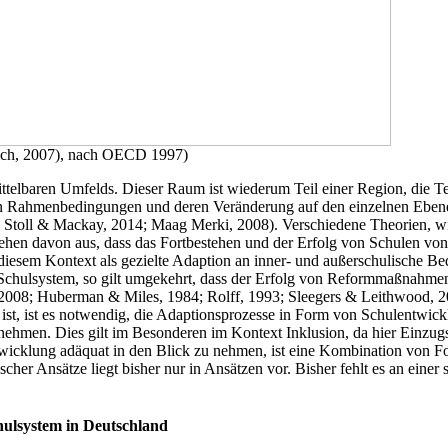
rich, 2007), nach OECD 1997)
ittelbaren Umfelds. Dieser Raum ist wiederum Teil einer Region, die Te
en Rahmenbedingungen und deren Veränderung auf den einzelnen Eben
s, Stoll & Mackay, 2014; Maag Merki, 2008). Verschiedene Theorien, w
ehen davon aus, dass das Fortbestehen und der Erfolg von Schulen von
iesem Kontext als gezielte Adaption an inner- und außerschulische B
 Schulsystem, so gilt umgekehrt, dass der Erfolg von Reformmaßnahm
2008; Huberman & Miles, 1984; Rolff, 1993; Sleegers & Leithwood, 2010
h ist, ist es notwendig, die Adaptionsprozesse in Form von Schulentwi
hmen. Dies gilt im Besonderen im Kontext Inklusion, da hier Einzug
wicklung adäquat in den Blick zu nehmen, ist eine Kombination von 
cher Ansätze liegt bisher nur in Ansätzen vor. Bisher fehlt es an eine
hulsystem in Deutschland