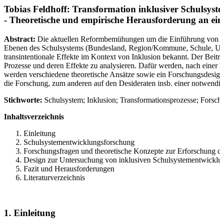
Tobias Feldhoff
:
Transformation inklusiver Schulsys
- Theoretische und empirische Herausforderung an e
Abstract:
Die aktuellen Reformbemühungen um die Einführung von Ink
Ebenen des Schulsystems (Bundesland, Region/Kommune, Schule, Unter
transintentionale Effekte im Kontext von Inklusion bekannt. Der Be
Prozesse und deren Effekte zu analysieren. Dafür werden, nach einer
werden verschiedene theoretische Ansätze sowie ein Forschungsdesign
die Forschung, zum anderen auf den Desideraten insb. einer notwen
Stichworte:
Schulsystem; Inklusion; Transformationsprozesse; Fors
Inhaltsverzeichnis
Einleitung
Schulsystementwicklungsforschung
Forschungsfragen und theoretische Konzepte zur Erforschung d
Design zur Untersuchung von inklusiven Schulsystementwickl
Fazit und Herausforderungen
Literaturverzeichnis
1. Einleitung