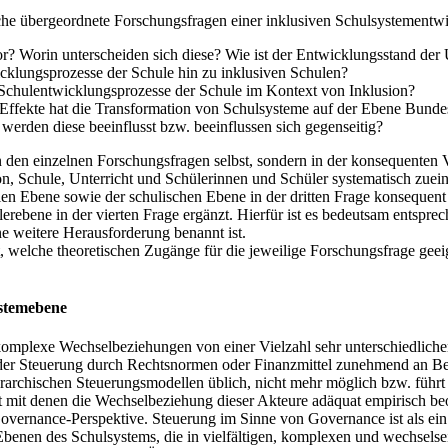
sche übergeordnete Forschungsfragen einer inklusiven Schulsystementw
r? Worin unterscheiden sich diese? Wie ist der Entwicklungsstand de
cklungsprozesse der Schule hin zu inklusiven Schulen?
 Schulentwicklungsprozesse der Schule im Kontext von Inklusion?
len Effekte hat die Transformation von Schulsysteme auf der Ebene Bu
erden diese beeinflusst bzw. beeinflussen sich gegenseitig?
 den einzelnen Forschungsfragen selbst, sondern in der konsequenten
Schule, Unterricht und Schülerinnen und Schüler systematisch zueinand
en Ebene sowie der schulischen Ebene in der dritten Frage konsequent
erebene in der vierten Frage ergänzt. Hierfür ist es bedeutsam entspre
ne weitere Herausforderung benannt ist.
 welche theoretischen Zugänge für die jeweilige Forschungsfrage geeig
ystemebene
omplexe Wechselbeziehungen von einer Vielzahl sehr unterschiedlicher 
r Steuerung durch Rechtsnormen oder Finanzmittel zunehmend an Bedeu
rarchischen Steuerungsmodellen üblich, nicht mehr möglich bzw. führt 
t mit denen die Wechselbeziehung dieser Akteure adäquat empirisch beo
overnance-Perspektive. Steuerung im Sinne von Governance ist als ein 
Ebenen des Schulsystems, die in vielfältigen, komplexen und wechsels