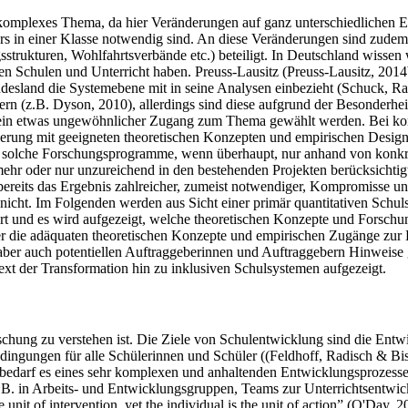
r komplexes Thema, da hier Veränderungen auf ganz unterschiedlichen 
rs in einer Klasse notwendig sind. An diese Veränderungen sind zudem g
sstrukturen, Wohlfahrtsverbände etc.) beteiligt. In Deutschland wissen
n Schulen und Unterricht haben. Preuss-Lausitz (Preuss-Lausitz, 2014b)
desland die Systemebene mit in seine Analysen einbezieht (Schuck, Rauer
n (z.B. Dyson, 2010), allerdings sind diese aufgrund der Besonderheit
g ein etwas ungewöhnlicher Zugang zum Thema gewählt werden. Bei ko
orderung mit geeigneten theoretischen Konzepten und empirischen Desig
che Forschungsprogramme, wenn überhaupt, nur anhand von konkreter d
ehr oder nur unzureichend in den bestehenden Projekten berücksichtig
 bereits das Ergebnis zahlreicher, zumeist notwendiger, Kompromisse u
nicht. Im Folgenden werden aus Sicht einer primär quantitativen Schul
t und es wird aufgezeigt, welche theoretischen Konzepte und Forschu
ber die adäquaten theoretischen Konzepte und empirischen Zugänge zur
aber auch potentiellen Auftraggeberinnen und Auftraggebern Hinweise 
xt der Transformation hin zu inklusiven Schulsystemen aufgezeigt.
schung zu verstehen ist. Die Ziele von Schulentwicklung sind die Entwi
edingungen für alle Schülerinnen und Schüler ((Feldhoff, Radisch & B
bedarf es eines sehr komplexen und anhaltenden Entwicklungsprozesse
 B. in Arbeits- und Entwicklungsgruppen, Teams zur Unterrichtsentwickl
unit of intervention, yet the individual is the unit of action” (O'Day, 2