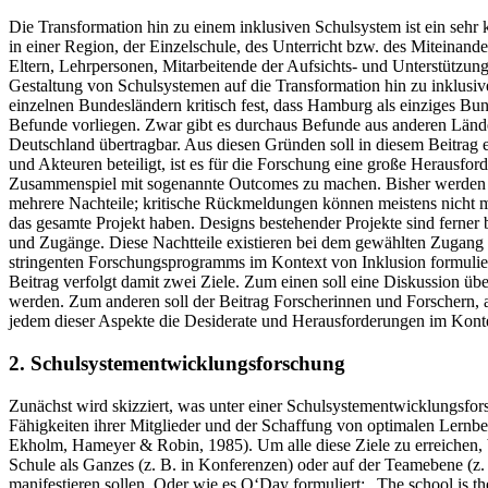
Die Transformation hin zu einem inklusiven Schulsystem ist ein seh
in einer Region, der Einzelschule, des Unterricht bzw. des Miteinande
Eltern, Lehrpersonen, Mitarbeitende der Aufsichts- und Unterstützung
Gestaltung von Schulsystemen auf die Transformation hin zu inklusive
einzelnen Bundesländern kritisch fest, dass Hamburg als einziges Bun
Befunde vorliegen. Zwar gibt es durchaus Befunde aus anderen Länder
Deutschland übertragbar. Aus diesen Gründen soll in diesem Beitra
und Akteuren beteiligt, ist es für die Forschung eine große Herausf
Zusammenspiel mit sogenannte Outcomes zu machen. Bisher werden sol
mehrere Nachteile; kritische Rückmeldungen können meistens nicht m
das gesamte Projekt haben. Designs bestehender Projekte sind ferner
und Zugänge. Diese Nachtteile existieren bei dem gewählten Zugang 
stringenten Forschungsprogramms im Kontext von Inklusion formulier
Beitrag verfolgt damit zwei Ziele. Zum einen soll eine Diskussion ü
werden. Zum anderen soll der Beitrag Forscherinnen und Forschern, 
jedem dieser Aspekte die Desiderate und Herausforderungen im Konte
2. Schulsystementwicklungsforschung
Zunächst wird skizziert, was unter einer Schulsystementwicklungsfor
Fähigkeiten ihrer Mitglieder und der Schaffung von optimalen Lernb
Ekholm, Hameyer & Robin, 1985). Um alle diese Ziele zu erreichen, 
Schule als Ganzes (z. B. in Konferenzen) oder auf der Teamebene (z.
manifestieren sollen. Oder wie es O‘Day formuliert: „The school is the 