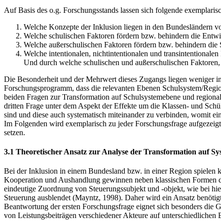
Auf Basis des o.g. Forschungsstands lassen sich folgende exemplari
Welche Konzepte der Inklusion liegen in den Bundesländern vo
Welche schulischen Faktoren fördern bzw. behindern die Entwi
Welche außerschulischen Faktoren fördern bzw. behindern die
Welche intentionalen, nichtintentionalen und transintentiona
Und durch welche schulischen und außerschulischen Faktoren, w
Die Besonderheit und der Mehrwert dieses Zugangs liegen weniger in
Forschungsprogramm, dass die relevanten Ebenen Schulsystem/Region, 
beiden Fragen zur Transformation auf Schulsystemebene und regional
dritten Frage unter dem Aspekt der Effekte um die Klassen- und Schül
sind und diese auch systematisch miteinander zu verbinden, womit ei
Im Folgenden wird exemplarisch zu jeder Forschungsfrage aufgezeigt,
setzen.
3.1 Theoretischer Ansatz zur Analyse der Transformation auf S
Bei der Inklusion in einem Bundesland bzw. in einer Region spielen k
Kooperation und Aushandlung gewinnen neben klassischen Formen de
eindeutige Zuordnung von Steuerungssubjekt und -objekt, wie bei hie
Steuerung ausblendet (Mayntz, 1998). Daher wird ein Ansatz benötig
Beantwortung der ersten Forschungsfrage eignet sich besonders die G
von Leistungsbeiträgen verschiedener Akteure auf unterschiedlichen 