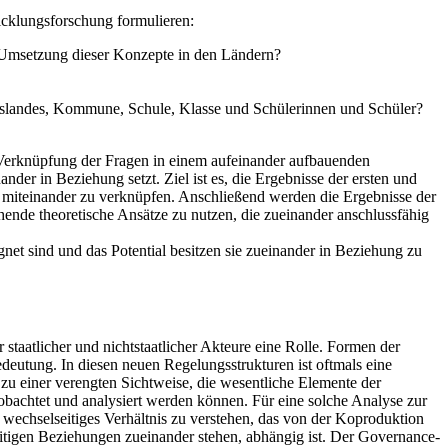
icklungsforschung formulieren:
r Umsetzung dieser Konzepte in den Ländern?
ndeslandes, Kommune, Schule, Klasse und Schülerinnen und Schüler?
 Verknüpfung der Fragen in einem aufeinander aufbauenden
er in Beziehung setzt. Ziel ist es, die Ergebnisse der ersten und
 miteinander zu verknüpfen. Anschließend werden die Ergebnisse der
chende theoretische Ansätze zu nutzen, die zueinander anschlussfähig
net sind und das Potential besitzen sie zueinander in Beziehung zu
staatlicher und nichtstaatlicher Akteure eine Rolle. Formen der
tung. In diesen neuen Regelungsstrukturen ist oftmals eine
zu einer verengten Sichtweise, die wesentliche Elemente der
bachtet und analysiert werden können. Für eine solche Analyse zur
wechselseitiges Verhältnis zu verstehen, das von der Koproduktion
eitigen Beziehungen zueinander stehen, abhängig ist. Der Governance-