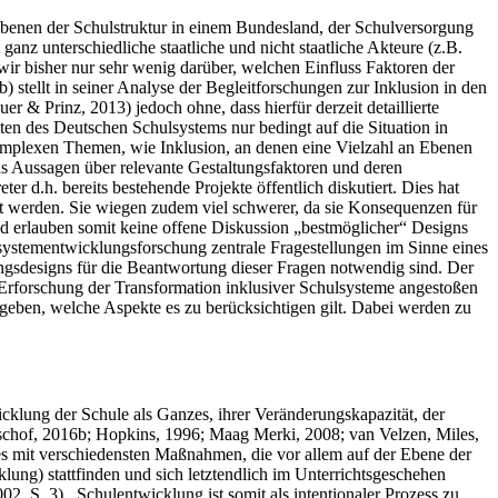
Ebenen der Schulstruktur in einem Bundesland, der Schulversorgung
anz unterschiedliche staatliche und nicht staatliche Akteure (z.B.
 wir bisher nur sehr wenig darüber, welchen Einfluss Faktoren der
 stellt in seiner Analyse der Begleitforschungen zur Inklusion in den
 & Prinz, 2013) jedoch ohne, dass hierfür derzeit detaillierte
en des Deutschen Schulsystems nur bedingt auf die Situation in
mplexen Themen, wie Inklusion, an denen eine Vielzahl an Ebenen
ns Aussagen über relevante Gestaltungsfaktoren und deren
.h. bereits bestehende Projekte öffentlich diskutiert. Dies hat
t werden. Sie wiegen zudem viel schwerer, da sie Konsequenzen für
nd erlauben somit keine offene Diskussion „bestmöglicher“ Designs
systementwicklungsforschung zentrale Fragestellungen im Sinne eines
ngsdesigns für die Beantwortung dieser Fragen notwendig sind. Der
 Erforschung der Transformation inklusiver Schulsysteme angestoßen
geben, welche Aspekte es zu berücksichtigen gilt. Dabei werden zu
cklung der Schule als Ganzes, ihrer Veränderungskapazität, der
ischof, 2016b; Hopkins, 1996; Maag Merki, 2008; van Velzen, Miles,
s mit verschiedensten Maßnahmen, die vor allem auf der Ebene der
ung) stattfinden und sich letztendlich im Unterrichtsgeschehen
002, S. 3) . Schulentwicklung ist somit als intentionaler Prozess zu