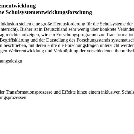
tementwicklung
ine Schulsystementwicklungsforschung
lusion stellen eine große Herausforderung für die Schulsysteme der e
richt). Bisher ist in Deutschland sehr wenig über konkrete Veränderun
itrag möchte aufzeigen, wie ein Forschungsprogramm zur Transformatio
 Begriffsklärung und der Darstellung des Forschungsstands systematis
 beschrieben, mit deren Hilfe die Forschungsfragen untersucht werden 
digen Weiterentwicklung und Verknüpfung der verschiedenen theoretis
chungsdesign
er Transformationsprozesse und Effekte hinzu einem inklusiven Schul
ungsprozessen