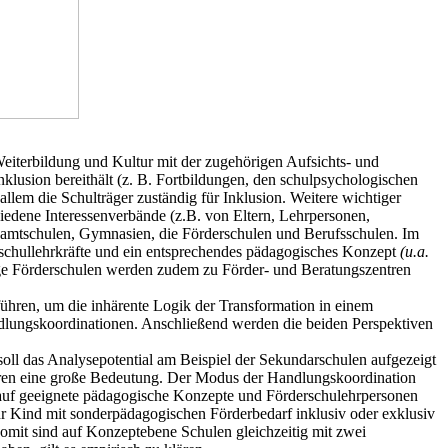
Weiterbildung und Kultur mit der zugehörigen Aufsichts- und
lusion bereithält (z. B. Fortbildungen, den schulpsychologischen
llem die Schulträger zuständig für Inklusion. Weitere wichtiger
hiedene Interessenverbände (z.B. von Eltern, Lehrpersonen,
esamtschulen, Gymnasien, die Förderschulen und Berufsschulen. Im
erschullehrkräfte und ein entsprechendes pädagogisches Konzept
(u.a.
ige Förderschulen werden zudem zu Förder- und Beratungszentren
führen, um die inhärente Logik der Transformation in einem
dlungskoordinationen. Anschließend werden die beiden Perspektiven
l das Analysepotential am Beispiel der Sekundarschulen aufgezeigt
tren eine große Bedeutung. Der Modus der Handlungskoordination
 auf geeignete pädagogische Konzepte und Förderschulehrpersonen
r Kind mit sonderpädagogischen Förderbedarf inklusiv oder exklusiv
omit sind auf Konzeptebene Schulen gleichzeitig mit zwei