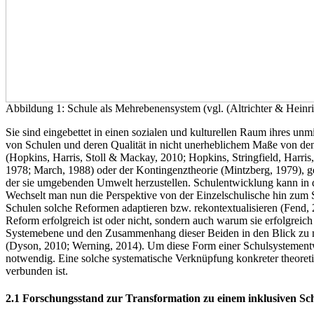
Abbildung 1: Schule als Mehrebenensystem (vgl. (Altrichter & Hein
Sie sind eingebettet in einen sozialen und kulturellen Raum ihres unm
von Schulen und deren Qualität in nicht unerheblichem Maße von d
(Hopkins, Harris, Stoll & Mackay, 2010; Hopkins, Stringfield, Harri
1978; March, 1988) oder der Kontingenztheorie (Mintzberg, 1979), g
der sie umgebenden Umwelt herzustellen. Schulentwicklung kann in d
Wechselt man nun die Perspektive von der Einzelschulische hin zum
Schulen solche Reformen adaptieren bzw. rekontextualisieren (Fend, 
Reform erfolgreich ist oder nicht, sondern auch warum sie erfolgreic
Systemebene und den Zusammenhang dieser Beiden in den Blick zu ne
(Dyson, 2010; Werning, 2014). Um diese Form einer Schulsystement
notwendig. Eine solche systematische Verknüpfung konkreter theoretis
verbunden ist.
2.1 Forschungsstand zur Transformation zu einem inklusiven Sc