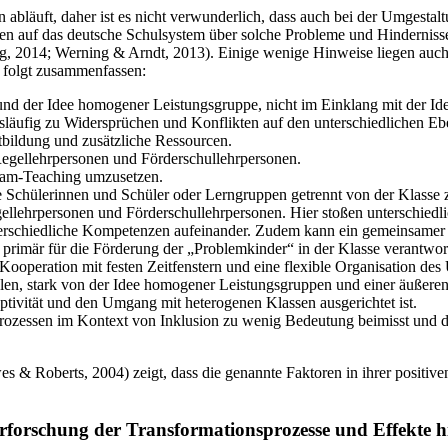
n abläuft, daher ist es nicht verwunderlich, dass auch bei der Umgesta
gen auf das deutsche Schulsystem über solche Probleme und Hindernisse
, 2014; Werning & Arndt, 2013). Einige wenige Hinweise liegen auch
 folgt zusammenfassen:
und der Idee homogener Leistungsgruppe, nicht im Einklang mit der Ide
läufig zu Widersprüchen und Konflikten auf den unterschiedlichen Eb
tbildung und zusätzliche Ressourcen.
Regellehrpersonen und Förderschullehrpersonen.
Team-Teaching umzusetzen.
 Schülerinnen und Schüler oder Lerngruppen getrennt von der Klasse zu
ellehrpersonen und Förderschullehrpersonen. Hier stoßen unterschiedl
erschiedliche Kompetenzen aufeinander. Zudem kann ein gemeinsamer U
imär für die Förderung der „Problemkinder“ in der Klasse verantwort
 Kooperation mit festen Zeitfenstern und eine flexible Organisation des 
hulen, stark von der Idee homogener Leistungsgruppen und einer äußere
ptivität und den Umgang mit heterogenen Klassen ausgerichtet ist.
rozessen im Kontext von Inklusion zu wenig Bedeutung beimisst und da
& Roberts, 2004) zeigt, dass die genannte Faktoren in ihrer positiven
rforschung der Transformationsprozesse und Effekte h