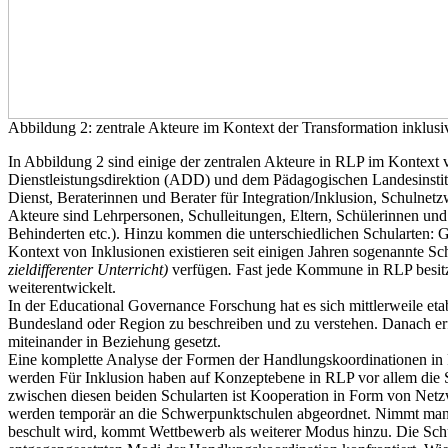
Abbildung 2: zentrale Akteure im Kontext der Transformation inklusi
In Abbildung 2 sind einige der zentralen Akteure in RLP im Kontext 
Dienstleistungsdirektion (ADD) und dem Pädagogischen Landesinstitut
Dienst, Beraterinnen und Berater für Integration/Inklusion, Schulnet
Akteure sind Lehrpersonen, Schulleitungen, Eltern, Schülerinnen und 
Behinderten etc.). Hinzu kommen die unterschiedlichen Schularten: 
Kontext von Inklusionen existieren seit einigen Jahren sogenannte S
zieldifferenter Unterricht)
verfügen
.
Fast jede Kommune in RLP besitz
weiterentwickelt.
In der Educational Governance Forschung hat es sich mittlerweile eta
Bundesland oder Region zu beschreiben und zu verstehen. Danach er
miteinander in Beziehung gesetzt.
Eine komplette Analyse der Formen der Handlungskoordinationen in 
werden Für Inklusion haben auf Konzeptebene in RLP vor allem die
zwischen diesen beiden Schularten ist Kooperation in Form von Net
werden temporär an die Schwerpunktschulen abgeordnet. Nimmt man nu
beschult wird, kommt Wettbewerb als weiterer Modus hinzu. Die Schu