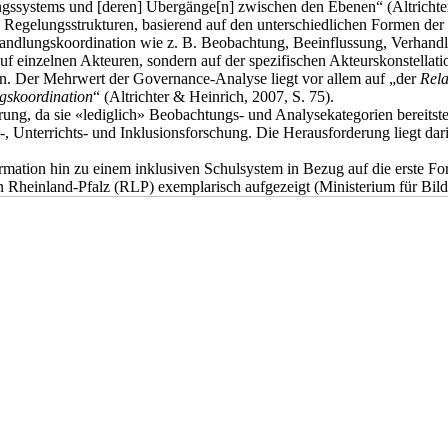
ssystems und [deren] Übergänge[n] zwischen den Ebenen“ (Altrichter et
Regelungsstrukturen, basierend auf den unterschiedlichen Formen der 
 Handlungskoordination wie z. B. Beobachtung, Beeinflussung, Verhan
auf einzelnen Akteuren, sondern auf der spezifischen Akteurskonstellati
n. Der Mehrwert der Governance-Analyse liegt vor allem auf „der
Rela
gskoordination
“ (Altrichter & Heinrich, 2007, S. 75).
ng, da sie «lediglich» Beobachtungs- und Analysekategorien bereitstell
s-, Unterrichts- und Inklusionsforschung. Die Herausforderung liegt da
mation hin zu einem inklusiven Schulsystem in Bezug auf die erste Fo
 Rheinland-Pfalz (RLP) exemplarisch aufgezeigt (Ministerium für Bild