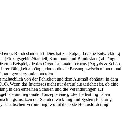
il eines Bundeslandes ist. Dies hat zur Folge, dass die Entwicklung
en (Einzugsgebiet/Stadtteil, Kommune und Bundesland) abhängen
ie zum Beispiel, die des Organisationale Lernens (Argyris & Schön,
 ihrer Fähigkeit abhängt, eine optimale Passung zwischen ihnen und
edingungen verstanden werden.
en maßgeblich von der Fähigkeit und dem Ausmaß abhängt, in dem
). Wenn das Interesses nicht nur darauf ausgerichtet ist, ob eine
cklung in den einzelnen Schulen und die Veränderungen auf
sgebiete und regionale Konzepte eine große Bedeutung haben
Forschungsansätzen der Schulentwicklung und Systemsteuerung
r systematischen Verbindung; womit die erste Herausforderung