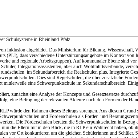
ver Schulsysteme in Rheinland-Pfalz
von Inklusion abgebildet. Das Ministerium für Bildung, Wissenschaft, 
s (PLI), dass verschiedene Unterstützungsangebote im Kontext von Ink
zwerke und regionale Arbeitsgruppen). Auf kommunaler Ebene sind vor a
Schüler, Integrationsassistenten, aber auch Wohlfahrtsverbände, versc
Grundschulen, im Sekundarbereich die Realschulen plus, Integrierte G
chwerpunktschulen. Dies sind Regelschulen, die über zusätzliche Förd
t mittlerweile eine Schwerpunktschule im Sekundarschulbereich. Ein
bliert, zunächst eine Analyse der Konzepte und Gesetztestexte durchzu
folgt eine Befragung der relevanten Akteure nach den Formen der Han
RLP würde den Rahmen dieses Beitrags sprengen. Aus diesem Grund sol
 Schwerpunktschulen und Förderschulen als Förder- und Beratungszen
zwerken. Die Förderschulen beraten die Schwerpunktschulen in Bezug
n die Eltern mit in den Blick, die in RLP ein Wahlrecht haben, ob ih
len vor Ort konkurrieren um die gleichen Schülerinnen und Schüler. S