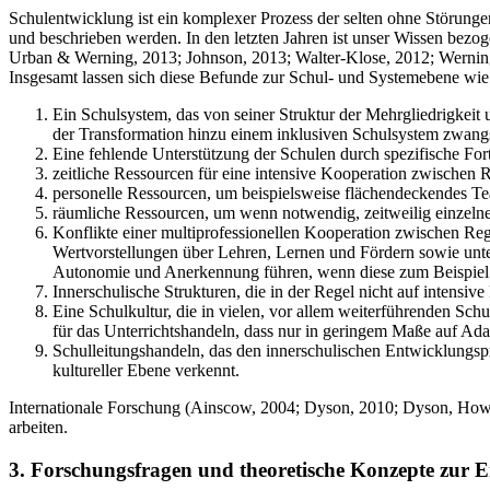
Schulentwicklung ist ein komplexer Prozess der selten ohne Störunge
und beschrieben werden. In den letzten Jahren ist unser Wissen bezo
Urban & Werning, 2013; Johnson, 2013; Walter-Klose, 2012; Werning
Insgesamt lassen sich diese Befunde zur Schul- und Systemebene wie
Ein Schulsystem, das von seiner Struktur der Mehrgliedrigkeit 
der Transformation hinzu einem inklusiven Schulsystem zwangs
Eine fehlende Unterstützung der Schulen durch spezifische For
zeitliche Ressourcen für eine intensive Kooperation zwischen 
personelle Ressourcen, um beispielsweise flächendeckendes 
räumliche Ressourcen, um wenn notwendig, zeitweilig einzelne
Konflikte einer multiprofessionellen Kooperation zwischen Reg
Wertvorstellungen über Lehren, Lernen und Fördern sowie unt
Autonomie und Anerkennung führen, wenn diese zum Beispiel pr
Innerschulische Strukturen, die in der Regel nicht auf intensive
Eine Schulkultur, die in vielen, vor allem weiterführenden Sc
für das Unterrichtshandeln, dass nur in geringem Maße auf Ada
Schulleitungshandeln, das den innerschulischen Entwicklungsp
kultureller Ebene verkennt.
Internationale Forschung (Ainscow, 2004; Dyson, 2010; Dyson, Howes 
arbeiten.
3. Forschungsfragen und theoretische Konzepte zur E