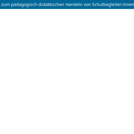
zum pädagogisch-didaktischen Handeln von Schulbegleiter:innen i