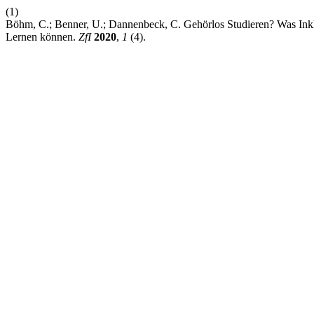
(1)
Böhm, C.; Benner, U.; Dannenbeck, C. Gehörlos Studieren? Was Inkl
Lernen können.
ZfI
2020
,
1
(4).