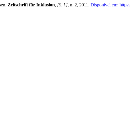
sen.
Zeitschrift für Inklusion
,
[S. l.]
, n. 2, 2011.
Disponível em: https: