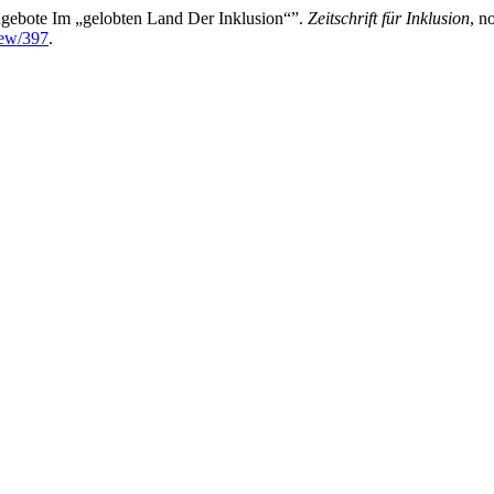
ngebote Im „gelobten Land Der Inklusion“”.
Zeitschrift für Inklusion
, n
iew/397
.