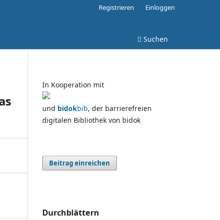
Registrieren
Einloggen
Suchen
In Kooperation mit
as
und
bidok
bib
, der barrierefreien
digitalen Bibliothek von bidok
Beitrag einreichen
Durchblättern