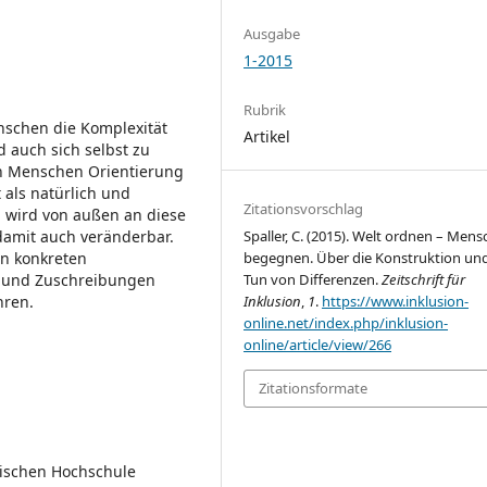
Ausgabe
1-2015
Rubrik
nschen die Komplexität
Artikel
auch sich selbst zu
n Menschen Orientierung
als natürlich und
Zitationsvorschlag
rn wird von außen an diese
damit auch veränderbar.
Spaller, C. (2015). Welt ordnen – Men
in konkreten
begegnen. Über die Konstruktion un
r und Zuschreibungen
Tun von Differenzen.
Zeitschrift für
hren.
Inklusion
,
1
.
https://www.inklusion-
online.net/index.php/inklusion-
online/article/view/266
Zitationsformate
ogischen Hochschule