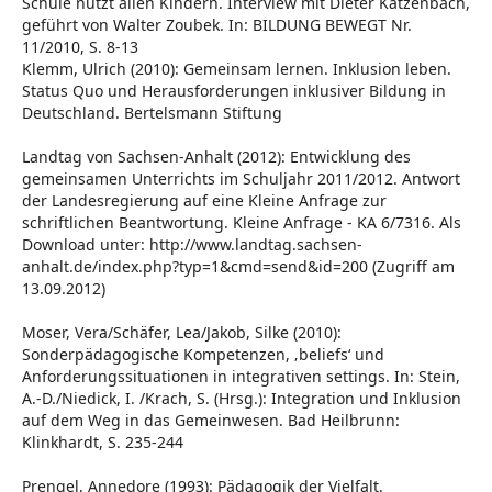
Schule nutzt allen Kindern. Interview mit Dieter Katzenbach,
geführt von Walter Zoubek. In: BILDUNG BEWEGT Nr.
11/2010, S. 8-13
Klemm, Ulrich (2010): Gemeinsam lernen. Inklusion leben.
Status Quo und Herausforderungen inklusiver Bildung in
Deutschland. Bertelsmann Stiftung
Landtag von Sachsen-Anhalt (2012): Entwicklung des
gemeinsamen Unterrichts im Schuljahr 2011/2012. Antwort
der Landesregierung auf eine Kleine Anfrage zur
schriftlichen Beantwortung. Kleine Anfrage - KA 6/7316. Als
Download unter: http://www.landtag.sachsen-
anhalt.de/index.php?typ=1&cmd=send&id=200 (Zugriff am
13.09.2012)
Moser, Vera/Schäfer, Lea/Jakob, Silke (2010):
Sonderpädagogische Kompetenzen, ‚beliefs‘ und
Anforderungssituationen in integrativen settings. In: Stein,
A.-D./Niedick, I. /Krach, S. (Hrsg.): Integration und Inklusion
auf dem Weg in das Gemeinwesen. Bad Heilbrunn:
Klinkhardt, S. 235-244
Prengel, Annedore (1993): Pädagogik der Vielfalt.