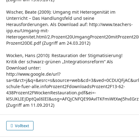
Wischer, Beate (2009): Umgang mit Heterogenität im
Unterricht – Das Handlungsfeld und seine
Herausforderungen. Als Download auf: http://www.teachers-
ipp.eu/Umgang-mit-
Heterogenitet.html/2.Prozent20UmgangProzent20mitProzent20
Prozent20DE.pdf (Zugriff am 24.03.2012)
Wocken, Hans (2010): Restauration der Stigmatisierung!
Kritik der schwarz-grünen „Integrationsreform“ Als
Download unter:
http://www.google.de/url?
sa=t&rct=j&q=&esrc=s&source=web&cd=3&ved=0CDUQFjAC&url=
schule-fuer-alle.infoProzent2FdownloadsProzent2F13-62-
438Prozent2FWockenRestauration.pdf&ei=-
klSUKLIEJDptQaI6IEI&usg=AFQjCNFQE99AvlTKFmiWtXwJ5hvIGrz
(Zugriff am 11.09.2012)
Volltext