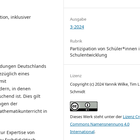
ion, inklusiver
Ausgabe
3-2024
Rubrik
Partizipation von Schüler*innen 
Schulentwicklung
eidungen Deutschlands
ezüglich eines
Lizenz
mit
Copyright (c) 2024 Yannik Wilke, Tim 
dern, in denen
Schmidt
chend ist. Dies gilt
ngen der
athematikunterricht in
Dieses Werk steht unter der
Lizenz Cr
Commons Namensnennung 4.0
International
.
zur Expertise von
zu fachdidaktisch