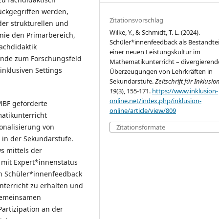
ückgegriffen werden,
Zitationsvorschlag
der strukturellen und
Wilke, Y., & Schmidt, T. L. (2024).
inie den Primarbereich,
Schüler*innenfeedback als Bestandtei
achdidaktik
einer neuen Leistungskultur im
unde zum Forschungsfeld
Mathematikunterricht – divergierend
inklusiven Settings
Überzeugungen von Lehrkräften in
Sekundarstufe.
Zeitschrift für Inklusio
19
(3), 155-171.
https://www.inklusion-
online.net/index.php/inklusion-
MBF geförderte
online/article/view/809
atikunterricht
onalisierung von
Zitationsformate
 in der Sekundarstufe.
s mittels der
mit Expert*innenstatus
ch Schüler*innenfeedback
erricht zu erhalten und
 gemeinsamen
artizipation an der