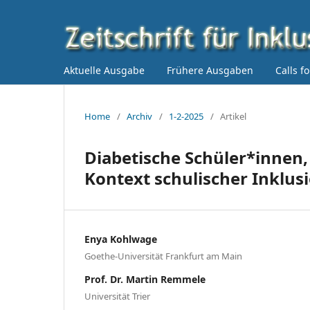
Aktuelle Ausgabe
Frühere Ausgaben
Calls f
Home
/
Archiv
/
1-2-2025
/
Artikel
Diabetische Schüler*innen,
Kontext schulischer Inklusi
Enya Kohlwage
Goethe-Universität Frankfurt am Main
Prof. Dr. Martin Remmele
Universität Trier