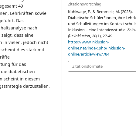
Zitationsvorschlag
nsgesamt 49
Kohlwage, E., & Remmele, M. (2025).
nnen, Lehrkräften sowie
Diabetische Schüler*innen, ihre Lehrk
geführt. Das
und Schulleitungen im Kontext schuli
nhaltsanalyse nach
Inklusion – eine Interviewstudie.
Zeits
zeigt, dass eine
für Inklusion
,
20
(1), 27-49.
https://www.inklusion-
 in vielen, jedoch nicht
online.net/index.php/inklusion-
 scheint dies stark mit
online/article/view/784
räfte
tung für das
Zitationsformate
die diabetischen
n scheint in diesem
strategie darzustellen.