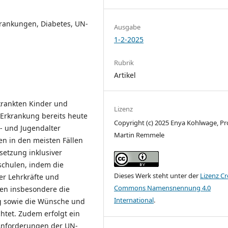
krankungen, Diabetes, UN-
Ausgabe
1-2-2025
Rubrik
Artikel
rkrankten Kinder und
Lizenz
e Erkrankung bereits heute
Copyright (c) 2025 Enya Kohlwage, Pro
- und Jugendalter
Martin Remmele
n in den meisten Fällen
setzung inklusiver
schulen, indem die
Dieses Werk steht unter der
Lizenz Cr
er Lehrkräfte und
Commons Namensnennung 4.0
en insbesondere die
International
.
g sowie die Wünsche und
htet. Zudem erfolgt ein
 Anforderungen der UN-