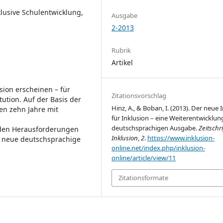
nklusive Schulentwicklung,
Ausgabe
2-2013
Rubrik
Artikel
sion erscheinen – für
Zitationsvorschlag
ution. Auf der Basis der
Hinz, A., & Boban, I. (2013). Der neue 
n zehn Jahre mit
für Inklusion – eine Weiterentwicklun
deutschsprachigen Ausgabe.
Zeitschri
den Herausforderungen
Inklusion
,
2
.
https://www.inklusion-
e neue deutschsprachige
online.net/index.php/inklusion-
online/article/view/11
Zitationsformate