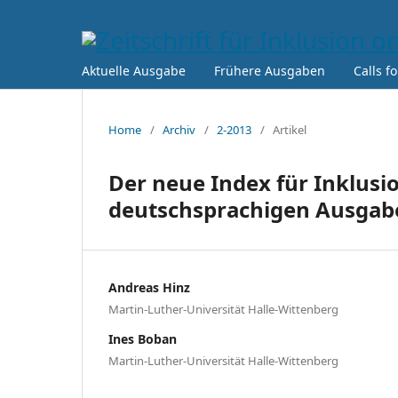
Aktuelle Ausgabe
Frühere Ausgaben
Calls f
Home
/
Archiv
/
2-2013
/
Artikel
Der neue Index für Inklusi
deutschsprachigen Ausgab
Andreas Hinz
Martin-Luther-Universität Halle-Wittenberg
Ines Boban
Martin-Luther-Universität Halle-Wittenberg