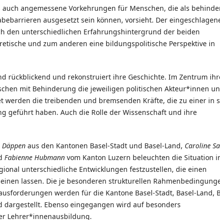
ls auch angemessene Vorkehrungen für Menschen, die als behinde
abebarrieren ausgesetzt sein können, vorsieht. Der eingeschlagen
ch den unterschiedlichen Erfahrungshintergrund der beiden
retische und zum anderen eine bildungspolitische Perspektive in
land rückblickend und rekonstruiert ihre Geschichte. Im Zentrum ihr
hen mit Behinderung die jeweiligen politischen Akteur*innen u
et werden die treibenden und bremsenden Kräfte, die zu einer in s
g geführt haben. Auch die Rolle der Wissenschaft und ihre
a Däppen
aus den Kantonen Basel-Stadt und Basel-Land,
Caroline Sa
d
Fabienne Hubmann
vom Kanton Luzern beleuchten die Situation i
gional unterschiedliche Entwicklungen festzustellen, die einen
cheinen lassen. Die je besonderen strukturellen Rahmenbedingung
ausforderungen werden für die Kantone Basel-Stadt, Basel-Land, 
 dargestellt. Ebenso eingegangen wird auf besonders
er Lehrer*innenausbildung.