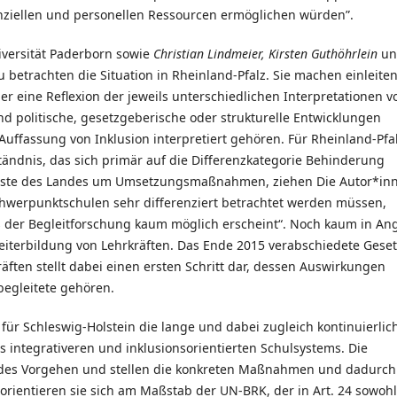
anziellen und personellen Ressourcen ermöglichen würden”.
versität Paderborn sowie
Christian Lindmeier, Kirsten Guthöhrlein
un
 betrachten die Situation in Rheinland-Pfalz. Sie machen einleite
 eine Reflexion der jeweils unterschiedlichen Interpretationen v
politische, gesetzgeberische oder strukturelle Entwicklungen
uffassung von Inklusion interpretiert gehören. Für Rheinland-Pfa
tändnis, das sich primär auf die Differenzkategorie Behinderung
ienste des Landes um Umsetzungsmaßnahmen, ziehen Die Autor*in
Schwerpunktschulen sehr differenziert betrachtet werden müssen,
der Begleitforschung kaum möglich erscheint“. Noch kaum in Ang
eiterbildung von Lehrkräften. Das Ende 2015 verabschiedete Geset
ften stellt dabei einen ersten Schritt dar, dessen Auswirkungen
begleitete gehören.
für Schleswig-Holstein die lange und dabei zugleich kontinuierlic
s integrativeren und inklusionsorientierten Schulsystems. Die
ndes Vorgehen und stellen die konkreten Maßnahmen und dadurch
rientieren sie sich am Maßstab der UN-BRK, der in Art. 24 sowohl