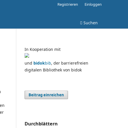
Registrieren
Einloggen
Suchen
In Kooperation mit
und
bidok
bib
, der barrierefreien
digitalen Bibliothek von bidok
u
Beitrag einreichen
ven
er
Durchblättern