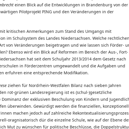
ambrecht
einen Blick auf die Entwicklungen in Brandenburg von der
wärtigen Pilotprojekt PING und den Veränderungen in der
 mit kritischen Anmerkungen zum Stand des Umgangs mit
on im Schulsystem des Landes Niedersachsen. Welche rechtliche
rt von Veränderungen beigetragen und wie lassen sich Förder- u
den? Ebenso wird ein Blick auf Reformen im Bereich der Aus-, Fort-
iedersachsen hat seit dem Schuljahr 2013/2014 dem Gesetz nach
derschulen in Förderzentren umgewandelt und die Aufgaben und
 erfuhren eine entsprechende Modifikation.
reese
ziehen für Nordrhein-Westfalen Bilanz nach sieben Jahren
nden rot-grünen Landesregierung ist es (schul-)gesetzliche
e Dominanz der exklusiven Beschulung von Kindern und Jugendlic
en überwinden. Gewürdigt werden die finanziellen, konzeptionel
nnen machen jedoch auf zahlreiche Rekontextualisierungsprozes
ell-oragnisatorisch dür die einzelne Schule, wie auf der Ebene de
lich Mut zu wünschen für politische Beschlüsse, die Doppelstrukt