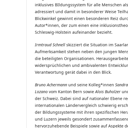
inklusives BIldungssystem für alle Menschen a
adressiert und damit in besonderer Weise Teilh
Blickwinkel gewinnt einen besonderen Reiz dur
Autor*innen, der zum einen eine inklusionstheo
Schleswig-Holstein aufeinander bezieht.
Irmtraud Schnell
skizziert die Situation im Saar
Aufmerksamkeit stehen neben den jungen Mensc
die beteiligten Organisationen. Herausgearbeit
widersprüchlichen und ambivalenten Entwicklun
Verantwortung gerät dabei in den Blick.
Bruno Achermann
und seine Kolleg*innen
Sandr
Lozano
vom Kanton Bern sowie
Alois Buholzer
un
der Schweiz. Dabei sind auf nationaler Ebene re
internationalen Ländervergleich schwierig ers
der Bildungssysteme mit ihren spezifischen Her
und Luzern jeweils gesondert zusammenfassend
hervorzuhebende Beispiele sowie auf Aspekte d