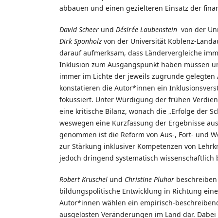
abbauen und einen gezielteren Einsatz der fin
David Scheer
und
Désirée Laubenstein
von der Uni
Dirk Sponholz
von der Universität Koblenz-Landau
darauf aufmerksam, dass Ländervergleiche immer
Inklusion zum Ausgangspunkt haben müssen und 
immer im Lichte der jeweils zugrunde gelegten A
konstatieren die Autor*innen ein Inklusionsvers
fokussiert. Unter Würdigung der frühen Verd
eine kritische Bilanz, wonach die „Erfolge der 
weswegen eine Kurzfassung der Ergebnisse aus 
genommen ist die Reform von Aus-, Fort- und W
zur Stärkung inklusiver Kompetenzen von Lehrkrä
jedoch dringend systematisch wissenschaftlich 
Robert Kruschel
und
Christine Pluhar
beschreiben 
bildungspolitische Entwicklung in Richtung eine
Autor*innen wählen ein empirisch-beschreibe
ausgelösten Veränderungen im Land dar. Dabei o