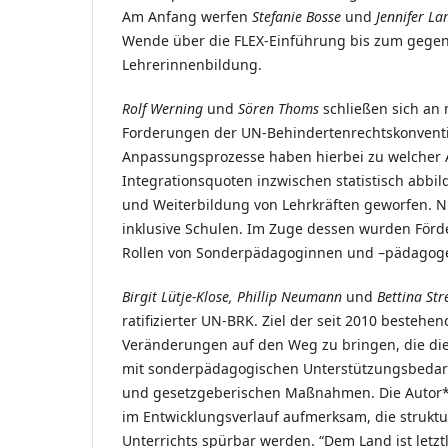
Am Anfang werfen
Stefanie Bosse
und
Jennifer L
Wende über die FLEX-Einführung bis zum gegen
Lehrerinnenbildung.
Rolf Werning
und
Sören Thoms
schließen sich an
Forderungen der UN-Behindertenrechtskonventi
Anpassungsprozesse haben hierbei zu welcher A
Integrationsquoten inzwischen statistisch abbil
und Weiterbildung von Lehrkräften geworfen. N
inklusive Schulen. Im Zuge dessen wurden För
Rollen von Sonderpädagoginnen und –pädagogen
Birgit Lütje-Klose, Phillip Neumann
und
Bettina St
ratifizierter UN-BRK. Ziel der seit 2010 bestehe
Veränderungen auf den Weg zu bringen, die di
mit sonderpädagogischen Unterstützungsbedarf
und gesetzgeberischen Maßnahmen. Die Autor*i
im Entwicklungsverlauf aufmerksam, die struktur
Unterrichts spürbar werden. “Dem Land ist letzt