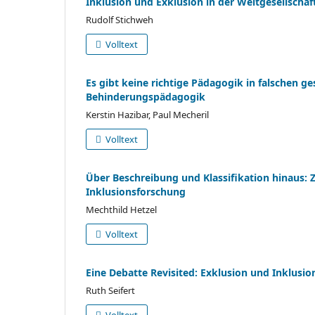
Inklusion und Exklusion in der Weltgesellscha
Rudolf Stichweh
Volltext
Es gibt keine richtige Pädagogik in falschen g
Behinderungspädagogik
Kerstin Hazibar, Paul Mecheril
Volltext
Über Beschreibung und Klassifikation hinaus: 
Inklusionsforschung
Mechthild Hetzel
Volltext
Eine Debatte Revisited: Exklusion und Inklusio
Ruth Seifert
Volltext