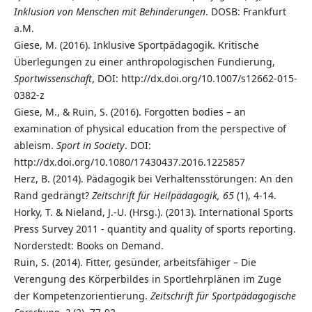
Inklusion von Menschen mit Behinderungen
. DOSB: Frankfurt
a.M.
Giese, M. (2016). Inklusive Sportpädagogik. Kritische
Überlegungen zu einer anthropologischen Fundierung,
Sportwissenschaft
, DOI: http://dx.doi.org/10.1007/s12662-015-
0382-z
Giese, M., & Ruin, S. (2016). Forgotten bodies – an
examination of physical education from the perspective of
ableism.
Sport in Society
. DOI:
http://dx.doi.org/10.1080/17430437.2016.1225857
Herz, B. (2014). Pädagogik bei Verhaltensstörungen: An den
Rand gedrängt?
Zeitschrift für Heilpädagogik, 65
(1), 4-14.
Horky, T. & Nieland, J.-U. (Hrsg.). (2013). International Sports
Press Survey 2011 - quantity and quality of sports reporting.
Norderstedt: Books on Demand.
Ruin, S. (2014). Fitter, gesünder, arbeitsfähiger – Die
Verengung des Körperbildes in Sportlehrplänen im Zuge
der Kompetenzorientierung.
Zeitschrift für Sportpädagogische