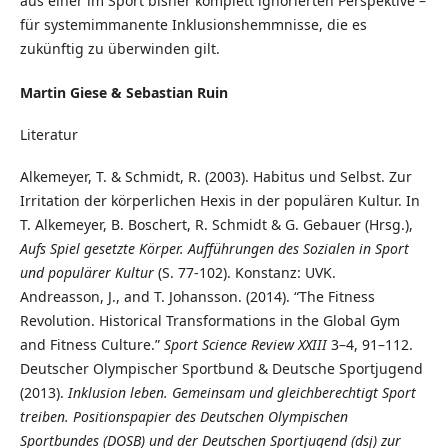
aus einer im Sport bisher komplett ignorierten Perspektive –
für systemimmanente Inklusionshemmnisse, die es
zukünftig zu überwinden gilt.
Martin Giese & Sebastian Ruin
Literatur
Alkemeyer, T. & Schmidt, R. (2003). Habitus und Selbst. Zur
Irritation der körperlichen Hexis in der populären Kultur. In
T. Alkemeyer, B. Boschert, R. Schmidt & G. Gebauer (Hrsg.),
Aufs Spiel gesetzte Körper. Aufführungen des Sozialen in Sport
und populärer Kultur
(S. 77-102). Konstanz: UVK.
Andreasson, J., and T. Johansson. (2014). “The Fitness
Revolution. Historical Transformations in the Global Gym
and Fitness Culture.”
Sport Science Review XXIII
3–4, 91–112.
Deutscher Olympischer Sportbund & Deutsche Sportjugend
(2013).
Inklusion leben. Gemeinsam und gleichberechtigt Sport
treiben. Positionspapier des Deutschen Olympischen
Sportbundes (DOSB) und der Deutschen Sportjugend (
dsj
) zur